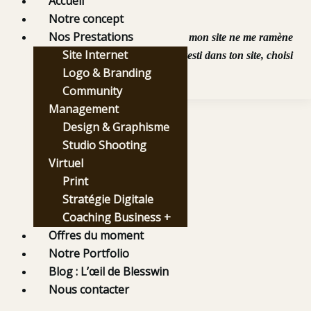
Accueil
Blesswin
/
octobre 24, 2025
Notre concept
Nos Prestations
Tu te demande « pourquoi mon site ne me ramène
Site Internet
pas de clients ? » Tu as investi dans ton site, choisi
Logo & Branding
[…]
Community
Management
Design & Graphisme
Studio Shooting
Virtuel
Print
Stratégie Digitale
Coaching Business +
Offres du moment
Notre Portfolio
Blog : L’œil de Blesswin
Nous contacter