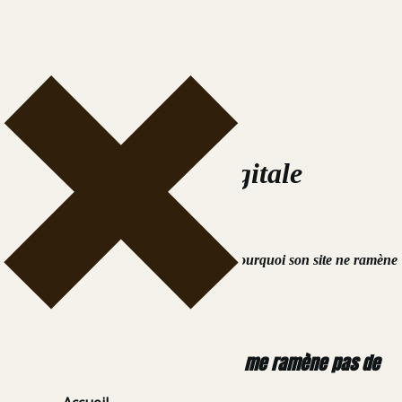
Aller
au
contenu
stratégie digitale
Site internet
Pourquoi mon site ne me ramène pas de
clients