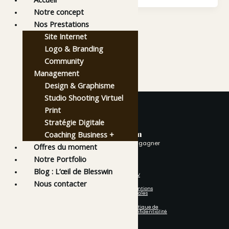
Notre concept
Nos Prestations
Site Internet
Logo & Branding
Community
Management
Design & Graphisme
Studio Shooting Virtuel
Print
Stratégie Digitale
Coaching Business +
avec Blesswin
être accompagné c’est gagner
Offres du moment
Notre Portfolio
Blog : L’œil de Blesswin
Notre site
CGV
Nous contacter
Accueil
Mentions
Portfolio
Légales
Coaching Business+
Offres Du Moment
Politique de
Confidentialité
Notre Concept
Nous Contacter