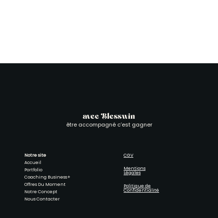
avec Blesswin
être accompagné c’est gagner
Notre site
CGV
Accueil
Mentions
Portfolio
Légales
Coaching Business+
Offres Du Moment
Politique de
Confidentialité
Notre Concept
Nous Contacter