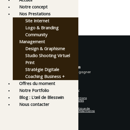
Notre concept
Nos Prestations
Site Internet
Logo & Branding
Community
Management
Design & Graphisme
Studio Shooting Virtuel
Print
avec Blesswin
Stratégie Digitale
être accompagné c’est gagner
Coaching Business +
Offres du moment
Notre Portfolio
Notre site
CGV
Accueil
Blog : L’œil de Blesswin
Mentions
Portfolio
Légales
Nous contacter
Coaching Business+
Offres Du Moment
Politique de
Confidentialité
Notre Concept
Nous Contacter