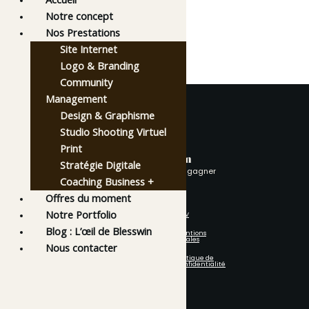
Notre concept
Nos Prestations
Site Internet
Logo & Branding
Community
Management
Design & Graphisme
Studio Shooting Virtuel
Print
avec Blesswin
Stratégie Digitale
être accompagné c’est gagner
Coaching Business +
Offres du moment
Notre Portfolio
Notre site
CGV
Accueil
Blog : L’œil de Blesswin
Mentions
Portfolio
Légales
Nous contacter
Coaching Business+
Offres Du Moment
Politique de
Confidentialité
Notre Concept
Nous Contacter