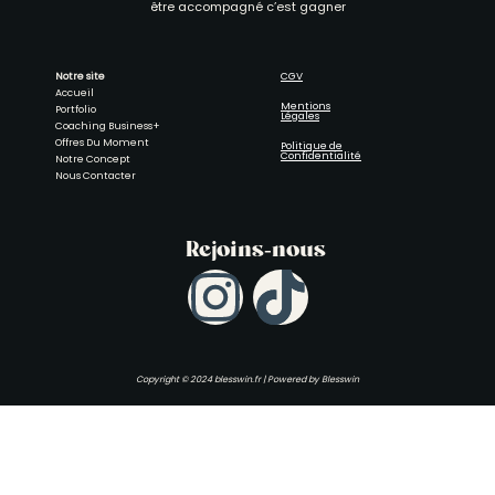
être accompagné c’est gagner
Notre site
CGV
Accueil
Mentions
Portfolio
Légales
Coaching Business+
Offres Du Moment
Politique de
Confidentialité
Notre Concept
Nous Contacter
Rejoins-nous
I
n
Copyright © 2024
blesswin.fr
| Powered by
Blesswin
s
t